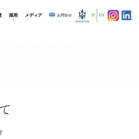
度
採用
メディア
お問合せ
JP
EN
て
す